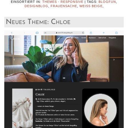
EINSORTIERT IN:
THEMES - RESPONSIVE
|
TAGS:
BLOGFUN
,
DESIGNBLOG
,
FRAUENSACHE
,
WEISS BEIGE
,
Neues Theme: Chloe