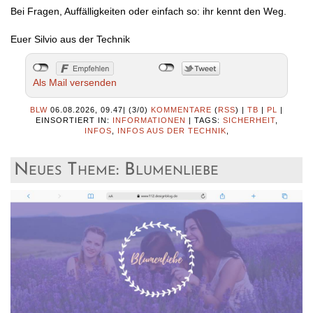
Bei Fragen, Auffälligkeiten oder einfach so: ihr kennt den Weg.
Euer Silvio aus der Technik
Als Mail versenden
BLW
06.08.2026, 09.47
|
(3/0)
KOMMENTARE
(
RSS
) |
TB
|
PL
|
EINSORTIERT IN:
INFORMATIONEN
|
TAGS:
SICHERHEIT
,
INFOS
,
INFOS AUS DER TECHNIK
,
Neues Theme: Blumenliebe