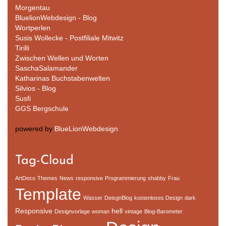
Morgentau
BluelionWebdesign - Blog
Wortperlen
Susis Wollecke - Postfiliale Mitwitz
Tirilli
Zwischen Wellen und Worten
SaschaSalamander
Katharinas Buchstabenwelten
Silvios - Blog
Susfi
GGS Bergschule
powered by
BlueLionWebdesign
Tag-Cloud
ArtDeco
Themes
News
responsive
Programmierung
shabby
Frau
Template
Wasser
DeisgnBlog
kostenloses Design
dark
Responsive
hell
Designvorlage
woman
vintage
Blog-Barometer