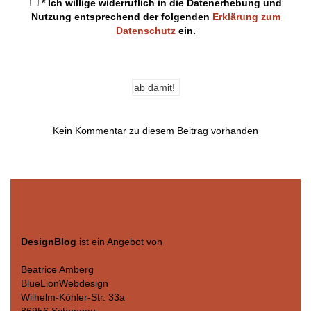
* Ich willige widerruflich in die Datenerhebung und
Nutzung entsprechend der folgenden
Erklärung zum
Datenschutz
ein.
Kein Kommentar zu diesem Beitrag vorhanden
DesignBlog
ist ein Angebot von
Beatrice Amberg
BlueLionWebdesign
Wilhelm-Köhler-Str. 33a