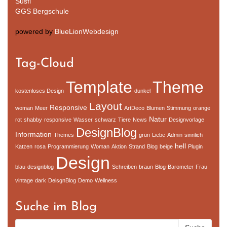
Susfi
GGS Bergschule
powered by
BlueLionWebdesign
Tag-Cloud
Template
Theme
kostenloses Design
dunkel
Layout
Responsive
woman
Meer
ArtDeco
Blumen
Stimmung
orange
Natur
rot
shabby
responsive
Wasser
schwarz
Tiere
News
Designvorlage
DesignBlog
Information
Themes
grün
Liebe
Admin
sinnlich
hell
Katzen
rosa
Programmierung
Woman
Aktion
Strand
Blog
beige
Plugin
Design
blau
designblog
Schreiben
braun
Blog-Barometer
Frau
vintage
dark
DeisgnBlog
Demo
Wellness
Suche im Blog