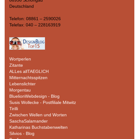
86956 Schongau
Deutschland
Telefon: 08861 – 2590026
Telefax: 040 – 228163919
Wortperlen
Zitante
ALLes allTAEGLICH
Mitternachtsspitzen
Lebenslichter
Morgentau
BluelionWebdesign - Blog
Susis Wollecke - Postfiliale Mitwitz
Tirilli
Zwischen Wellen und Worten
SaschaSalamander
Katharinas Buchstabenwelten
Silvios - Blog