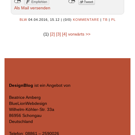
Als Mail versenden
BLW
04.04.2016, 15.12
|
(0/0)
KOMMENTARE
|
TB
|
PL
(1)
[2]
[3]
[4]
vorwärts >>
DesignBlog
ist ein Angebot von
Beatrice Amberg
BlueLionWebdesign
Wilhelm-Köhler-Str. 33a
86956 Schongau
Deutschland
Telefon: 08861 – 2590026