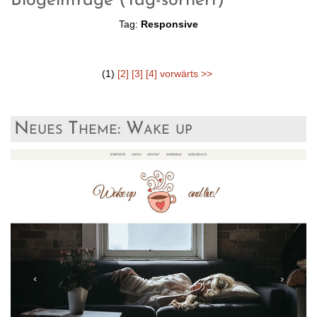
Blogeinträge (Tag-sortiert)
Tag:
Responsive
(1)
[2]
[3]
[4]
vorwärts >>
Neues Theme: Wake up