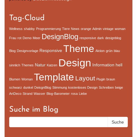
Tag-Cloud
Wellness
shabby
Programmierung
Tiere
News
orange
Admin
vintage
woman
DesignBlog
Frau
rot
Demo
Meer
responsive
dark
designblog
Theme
Responsive
Blog
Designvorlage
Aktion
grün
blau
Design
Natur
Information
hell
sinnlich
Themes
Katzen
Template
Layout
Blumen
Woman
Plugin
braun
schwarz
dunkel
DeisgnBlog
Stimmung
kostenloses Design
Schreiben
beige
ArtDeco
Strand
Wasser
Blog-Barometer
rosa
Liebe
Suche im Blog