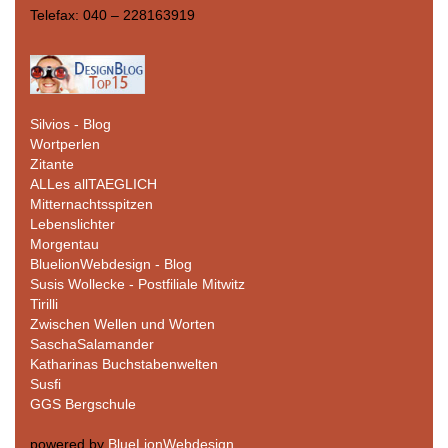
Telefax: 040 – 228163919
Silvios - Blog
Wortperlen
Zitante
ALLes allTAEGLICH
Mitternachtsspitzen
Lebenslichter
Morgentau
BluelionWebdesign - Blog
Susis Wollecke - Postfiliale Mitwitz
Tirilli
Zwischen Wellen und Worten
SaschaSalamander
Katharinas Buchstabenwelten
Susfi
GGS Bergschule
powered by
BlueLionWebdesign