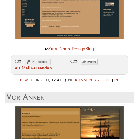
Zum Demo-DesignBlog
Als Mail versenden
BLW
16.06.2009, 12.47
|
(0/0)
KOMMENTARE
|
TB
|
PL
Vor Anker