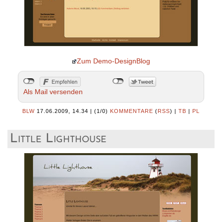
Zum Demo-DesignBlog
Als Mail versenden
BLW
17.06.2009, 14.34
|
(1/0)
KOMMENTARE
(
RSS
) |
TB
|
PL
Little Lighthouse