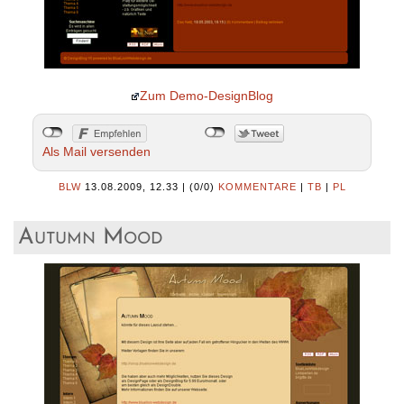
Zum Demo-DesignBlog
Als Mail versenden
BLW
13.08.2009, 12.33
|
(0/0)
KOMMENTARE
|
TB
|
PL
Autumn Mood