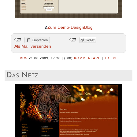
Zum Demo-DesignBlog
Als Mail versenden
BLW
21.08.2009, 17.38
|
(0/0)
KOMMENTARE
|
TB
|
PL
Das Netz