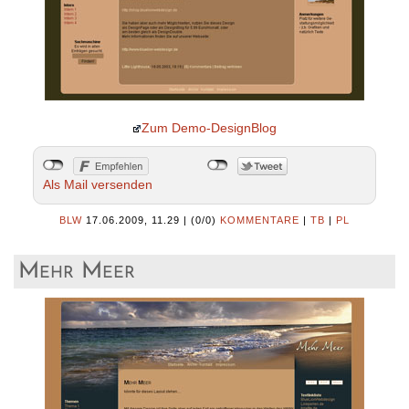
Zum Demo-DesignBlog
Als Mail versenden
BLW
17.06.2009, 11.29
|
(0/0)
KOMMENTARE
|
TB
|
PL
Mehr Meer