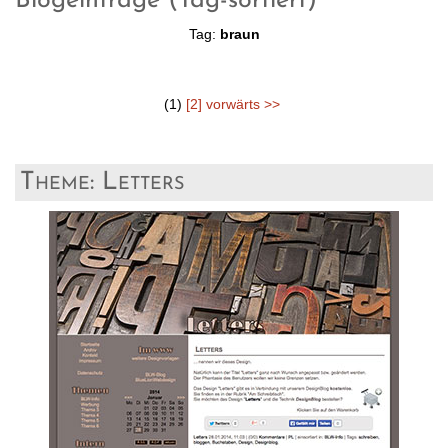
Blogeinträge (Tag-sortiert)
Tag:
braun
(1)
[2]
vorwärts >>
Theme: Letters