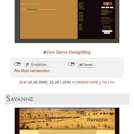
Zum Demo-DesignBlog
Als Mail versenden
BLW
15.06.2009, 15.20
|
(0/0)
KOMMENTARE
|
TB
|
PL
Savanne