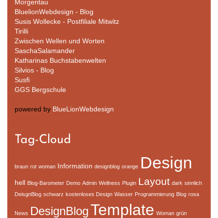
Morgentau
BluelionWebdesign - Blog
Susis Wollecke - Postfiliale Mitwitz
Tirilli
Zwischen Wellen und Worten
SaschaSalamander
Katharinas Buchstabenwelten
Silvios - Blog
Susfi
GGS Bergschule
powered by
BlueLionWebdesign
Tag-Cloud
Design
Information
braun
rot
woman
designblog
orange
Layout
hell
Blog-Barometer
Demo
Admin
Wellness
Plugin
dark
sinnlich
DeisgnBlog
schwarz
kostenloses Design
Wasser
Programmierung
Blog
rosa
Template
DesignBlog
News
Woman
grün