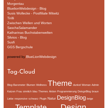
Morgentau
BluelionWebdesign - Blog
Susis Wollecke - Postfiliale Mitwitz
Tirilli
Zwischen Wellen und Worten
SaschaSalamander
Katharinas Buchstabenwelten
Silvios - Blog
Susfi
GGS Bergschule
powered by
BlueLionWebdesign
Tag-Cloud
Theme
Blog-Barometer
Blumen
Wellness
dunkel
Woman
Admin
Katzen
Frau
sinnlich
blau
Themes
Aktion
Programmierung
DeisgnBlog
braun
DesignBlog
Natur
Liebe
responsive
schwarz
Plugin
beige
Design
Template