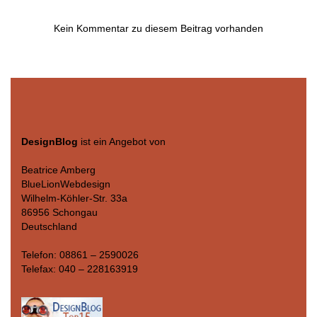
Kein Kommentar zu diesem Beitrag vorhanden
DesignBlog
ist ein Angebot von
Beatrice Amberg
BlueLionWebdesign
Wilhelm-Köhler-Str. 33a
86956 Schongau
Deutschland
Telefon: 08861 – 2590026
Telefax: 040 – 228163919