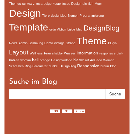
Themes
schwarz
rosa
beige
kostenloses Design
sinnlich
Meer
Design
Tiere
designblog
Blumen
Programmierung
Template
DesignBlog
grün
Aktion
Liebe
blau
Theme
News
Admin
Stimmung
Demo
vintage
Strand
Plugin
Layout
Information
Wellness
Frau
shabby
Wasser
responsive
dark
hell
Natur
Katzen
woman
orange
Designvorlage
rot
ArtDeco
Woman
Responsive
Schreiben
Blog-Barometer
dunkel
DeisgnBlog
braun
Blog
Suche im Blog