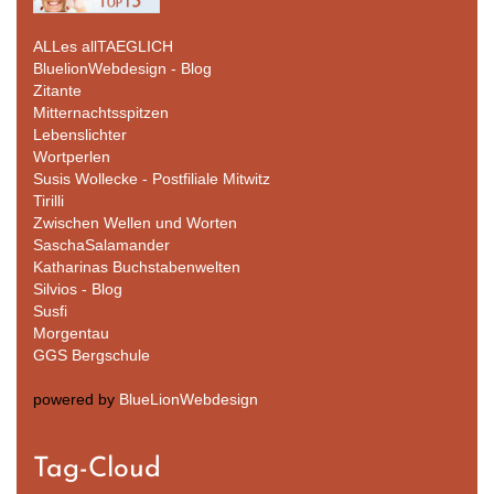
ALLes allTAEGLICH
BluelionWebdesign - Blog
Zitante
Mitternachtsspitzen
Lebenslichter
Wortperlen
Susis Wollecke - Postfiliale Mitwitz
Tirilli
Zwischen Wellen und Worten
SaschaSalamander
Katharinas Buchstabenwelten
Silvios - Blog
Susfi
Morgentau
GGS Bergschule
powered by
BlueLionWebdesign
Tag-Cloud