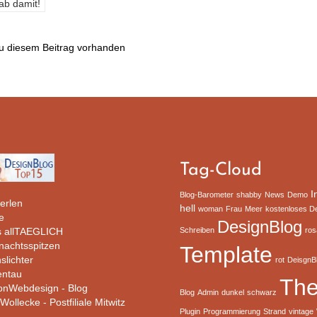
u diesem Beitrag vorhanden
Tag-Cloud
I
Blog-Barometer
shabby
News
Demo
erlen
hell
woman
Frau
Meer
kostenloses D
e
DesignBlog
 allTAEGLICH
Schreiben
ros
rnachtsspitzen
Template
slichter
rot
DeisgnB
ntau
Th
ionWebdesign - Blog
Blog
Admin
dunkel
schwarz
Wollecke - Postfiliale Mitwitz
Plugin
Programmierung
Strand
vintage