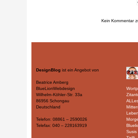
Kein Kommentar z
DesignBlog
ist ein Angebot von
Beatrice Amberg
Wortp
BlueLionWebdesign
Zitant
Wilhelm-Köhler-Str. 33a
ALLes
86956 Schongau
Mitte
Deutschland
Leben
Morge
Telefon: 08861 – 2590026
Bluel
Telefax: 040 – 228163919
Susis 
Tirilli