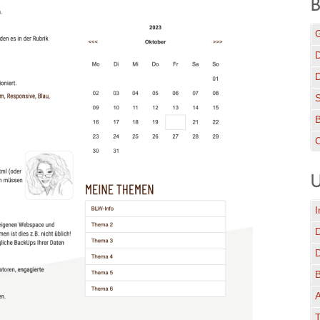
B
G
D
C
U
I
A