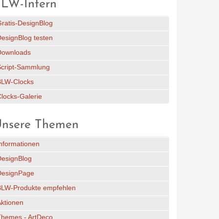
LW-Intern
ratis-DesignBlog
esignBlog testen
Downloads
Script-Sammlung
BLW-Clocks
locks-Galerie
nsere Themen
nformationen
DesignBlog
DesignPage
BLW-Produkte empfehlen
ktionen
Themes - ArtDeco