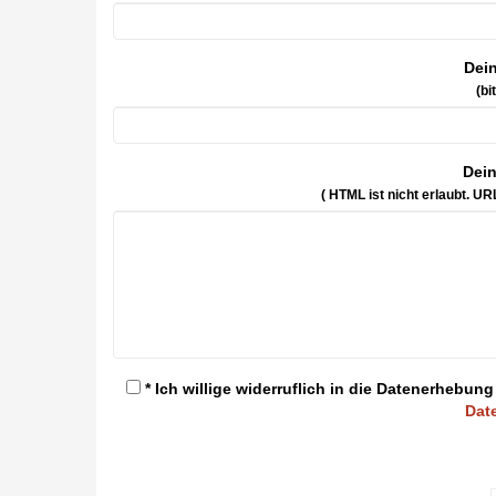
Dei
(bi
Dei
( HTML ist
nicht
erlaubt. UR
* Ich willige widerruflich in die Datenerheb
Dat