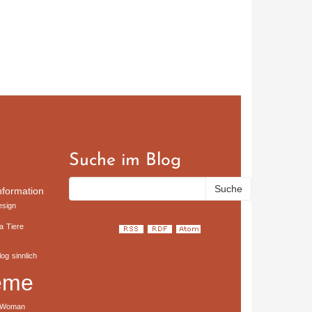
Suche im Blog
nformation
esign
a
Tiere
log
sinnlich
eme
Woman