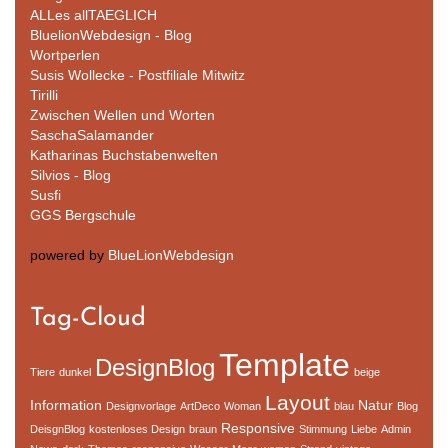
ALLes allTAEGLICH
BluelionWebdesign - Blog
Wortperlen
Susis Wollecke - Postfiliale Mitwitz
Tirilli
Zwischen Wellen und Worten
SaschaSalamander
Katharinas Buchstabenwelten
Silvios - Blog
Susfi
GGS Bergschule
powered by
BlueLionWebdesign
Tag-Cloud
Template
DesignBlog
Tiere
dunkel
beige
Layout
Information
Natur
Designvorlage
ArtDeco
Woman
blau
Blog
Responsive
DeisgnBlog
kostenloses Design
braun
Stimmung
Liebe
Admin