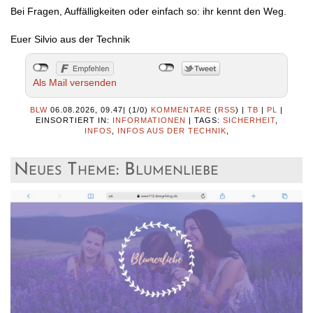
Bei Fragen, Auffälligkeiten oder einfach so: ihr kennt den Weg.
Euer Silvio aus der Technik
Als Mail versenden
BLW
06.08.2026, 09.47
|
(1/0)
KOMMENTARE
(
RSS
) |
TB
|
PL
|
EINSORTIERT IN:
INFORMATIONEN
|
TAGS:
SICHERHEIT
,
INFOS
,
INFOS AUS DER TECHNIK
,
Neues Theme: Blumenliebe