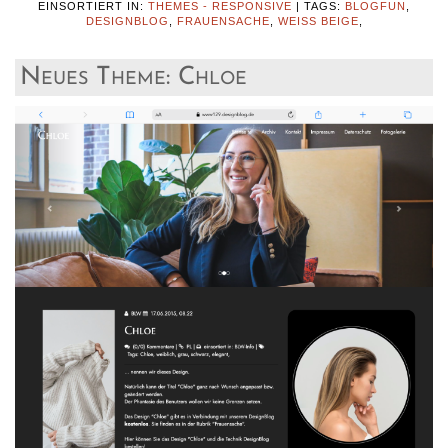
EINSORTIERT IN:
THEMES - RESPONSIVE
|
TAGS:
BLOGFUN
,
DESIGNBLOG
,
FRAUENSACHE
,
WEISS BEIGE
,
Neues Theme: Chloe