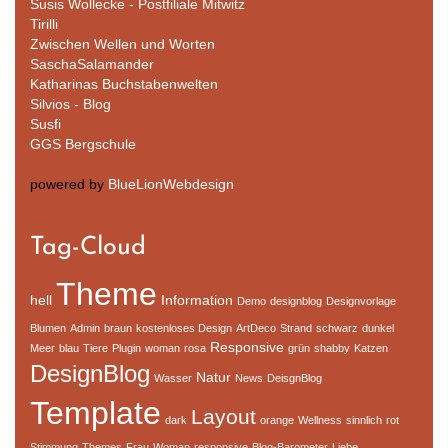
Susis Wollecke - Postfiliale Mitwitz
Tirilli
Zwischen Wellen und Worten
SaschaSalamander
Katharinas Buchstabenwelten
Silvios - Blog
Susfi
GGS Bergschule
powered by
BlueLionWebdesign
Tag-Cloud
Theme
hell
Information
Demo
designblog
Designvorlage
Blumen
Admin
braun
kostenloses Design
ArtDeco
Strand
schwarz
dunkel
Responsive
Meer
blau
Tiere
Plugin
woman
rosa
grün
shabby
Katzen
DesignBlog
Natur
Wasser
News
DeisgnBlog
Template
Layout
dark
orange
Wellness
sinnlich
rot
Stimmung
Themes
Frau
Woman
responsive
Blog-Barometer
Liebe