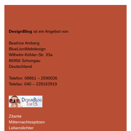
DesignBlog
ist ein Angebot von
Beatrice Amberg
BlueLionWebdesign
Wilhelm-Köhler-Str. 33a
86956 Schongau
Deutschland
Telefon: 08861 – 2590026
Telefax: 040 – 228163919
Zitante
Mitternachtsspitzen
Lebenslichter