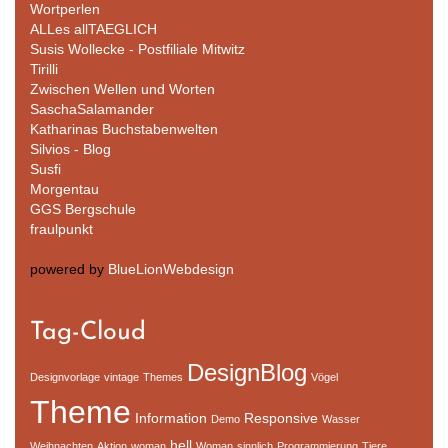
Wortperlen
ALLes allTAEGLICH
Susis Wollecke - Postfiliale Mitwitz
Tirilli
Zwischen Wellen und Worten
SaschaSalamander
Katharinas Buchstabenwelten
Silvios - Blog
Susfi
Morgentau
GGS Bergschule
fraulpunkt
powered by
BlueLionWebdesign
Tag-Cloud
DesignBlog
Designvorlage
vintage
Themes
Vögel
Theme
Information
Responsive
Demo
Wasser
hell
Weihnachten
Aktion
woman
Woman
sinnlich
Programmierung
Tiere