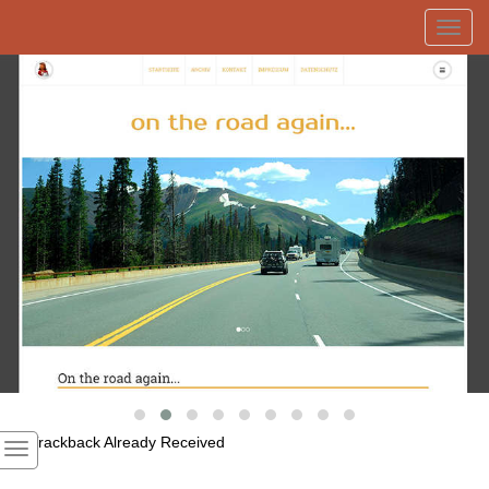
Toggl
navig
1
Trackback Already Received