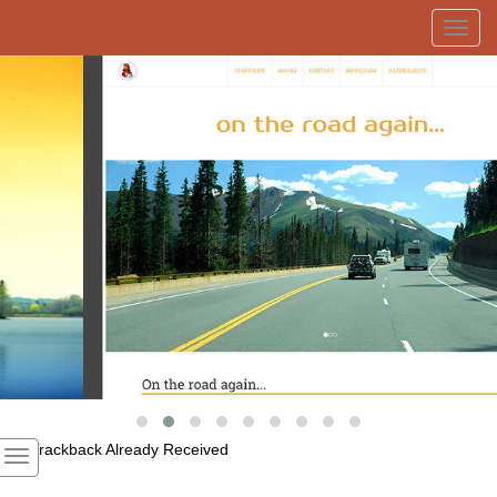
Toggl
navig
1
Trackback Already Received