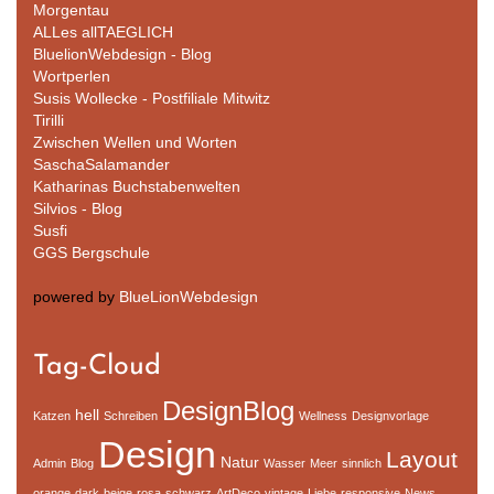
Morgentau
ALLes allTAEGLICH
BluelionWebdesign - Blog
Wortperlen
Susis Wollecke - Postfiliale Mitwitz
Tirilli
Zwischen Wellen und Worten
SaschaSalamander
Katharinas Buchstabenwelten
Silvios - Blog
Susfi
GGS Bergschule
powered by
BlueLionWebdesign
Tag-Cloud
DesignBlog
hell
Katzen
Schreiben
Wellness
Designvorlage
Design
Layout
Natur
Admin
Blog
Wasser
Meer
sinnlich
orange
dark
beige
rosa
schwarz
ArtDeco
vintage
Liebe
responsive
News