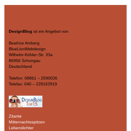
DesignBlog
ist ein Angebot von
Beatrice Amberg
BlueLionWebdesign
Wilhelm-Köhler-Str. 33a
86956 Schongau
Deutschland
Telefon: 08861 – 2590026
Telefax: 040 – 228163919
Zitante
Mitternachtsspitzen
Lebenslichter