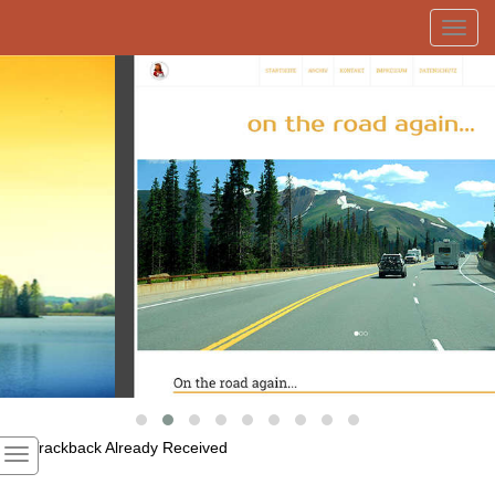
Toggl
navig
1
Trackback Already Received