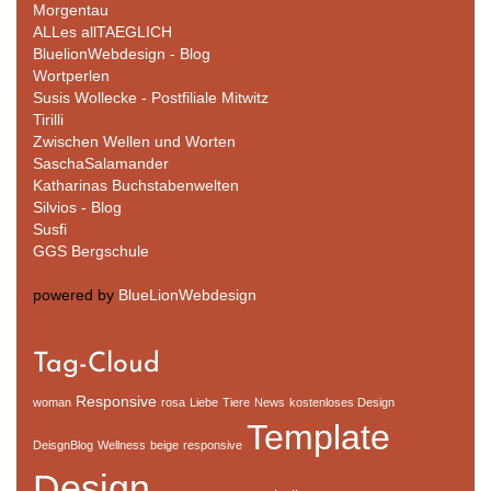
Morgentau
ALLes allTAEGLICH
BluelionWebdesign - Blog
Wortperlen
Susis Wollecke - Postfiliale Mitwitz
Tirilli
Zwischen Wellen und Worten
SaschaSalamander
Katharinas Buchstabenwelten
Silvios - Blog
Susfi
GGS Bergschule
powered by
BlueLionWebdesign
Tag-Cloud
Responsive
woman
rosa
Liebe
Tiere
News
kostenloses Design
Template
DeisgnBlog
Wellness
beige
responsive
Design