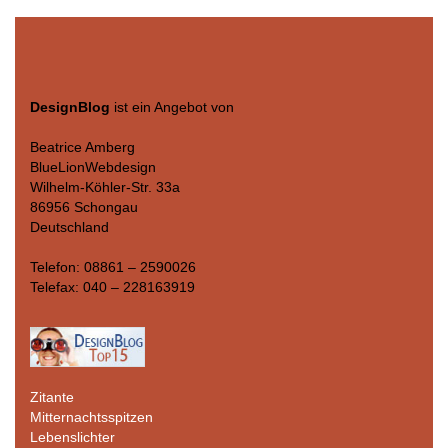
DesignBlog
ist ein Angebot von
Beatrice Amberg
BlueLionWebdesign
Wilhelm-Köhler-Str. 33a
86956 Schongau
Deutschland
Telefon: 08861 – 2590026
Telefax: 040 – 228163919
Zitante
Mitternachtsspitzen
Lebenslichter