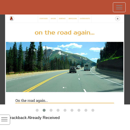
Toggl
navig
1
Trackback Already Received