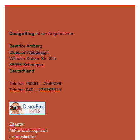
DesignBlog
ist ein Angebot von
Beatrice Amberg
BlueLionWebdesign
Wilhelm-Köhler-Str. 33a
86956 Schongau
Deutschland
Telefon: 08861 – 2590026
Telefax: 040 – 228163919
Zitante
Mitternachtsspitzen
Lebenslichter