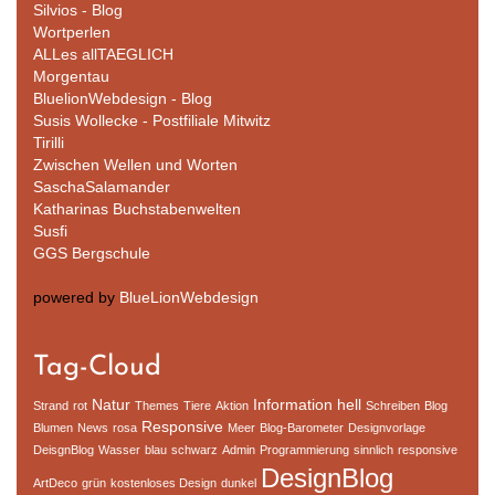
Silvios - Blog
Wortperlen
ALLes allTAEGLICH
Morgentau
BluelionWebdesign - Blog
Susis Wollecke - Postfiliale Mitwitz
Tirilli
Zwischen Wellen und Worten
SaschaSalamander
Katharinas Buchstabenwelten
Susfi
GGS Bergschule
powered by
BlueLionWebdesign
Tag-Cloud
Natur
Information
hell
Strand
rot
Themes
Tiere
Aktion
Schreiben
Blog
Responsive
Blumen
News
rosa
Meer
Blog-Barometer
Designvorlage
DeisgnBlog
Wasser
blau
schwarz
Admin
Programmierung
sinnlich
responsive
DesignBlog
ArtDeco
grün
kostenloses Design
dunkel